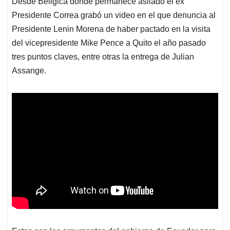
Desde Béligica donde permanece asilado el ex
s
b
e
l
a
Presidente Correa grabó un video en el que denuncia al
A
o
d
d
p
o
I
s
Presidente Lenin Morena de haber pactado en la visita
p
k
n
del vicepresidente Mike Pence a Quito el año pasado
tres puntos claves, entre otras la entrega de Julian
Assange.