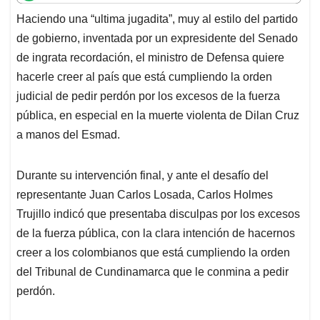
t
e
k
i
e
Haciendo una “ultima jugadita”, muy al estilo del partido
s
b
e
l
a
de gobierno, inventada por un expresidente del Senado
A
o
d
d
p
o
I
s
de ingrata recordación, el ministro de Defensa quiere
p
k
n
hacerle creer al país que está cumpliendo la orden
judicial de pedir perdón por los excesos de la fuerza
pública, en especial en la muerte violenta de Dilan Cruz
a manos del Esmad.
Durante su intervención final, y ante el desafío del
representante Juan Carlos Losada, Carlos Holmes
Trujillo indicó que presentaba disculpas por los excesos
de la fuerza pública, con la clara intención de hacernos
creer a los colombianos que está cumpliendo la orden
del Tribunal de Cundinamarca que le conmina a pedir
perdón.