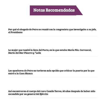
Notas Recomendadas
Por qué el abogado de Petro se reunió con la congresista que investigaba a su jefe,
el Presidente
La mujer que tumbó la lista del Pacto, en la que estaba María Fda. Carrascal,
María del Mar Pizarro y “Lalis
Los opositores de Petro no tuvieron más opción que criticar la puerta por la que
entró a la Casa Blanca
Así encontraron el cuerpo del cura Camilo Torres, 60 años después de haber sido
escondido por un general del Ejército