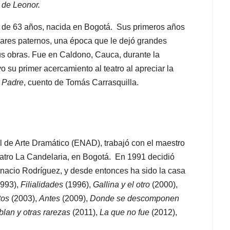
 de Leonor.
iz de 63 años, nacida en Bogotá. Sus primeros años
iares paternos, una época que le dejó grandes
s obras. Fue en Caldono, Cauca, durante la
vo su primer acercamiento al teatro al apreciar la
s Padre
, cuento de Tomás Carrasquilla.
al de Arte Dramático (ENAD), trabajó con el maestro
eatro La Candelaria, en Bogotá.
En 1991 decidió
gnacio Rodríguez, y desde entonces ha sido la casa
1993),
Filialidades
(1996),
Gallina y el otro
(2000),
tos
(2003),
Antes
(2009),
Donde se descomponen
lan y otras rarezas
(2011),
La que no fue
(2012),