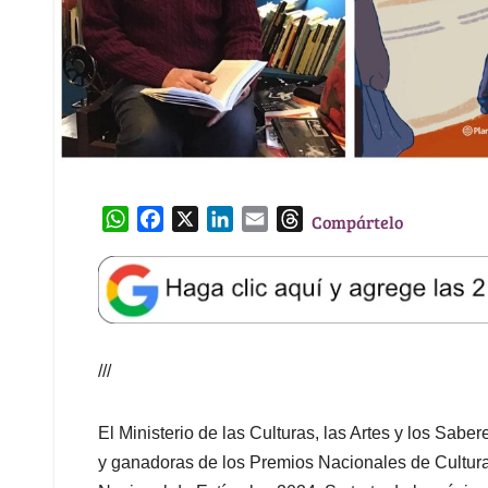
W
F
X
L
E
T
Compártelo
h
a
i
m
h
a
c
n
a
r
t
e
k
i
e
s
b
e
l
a
A
o
d
d
///
p
o
I
s
p
k
n
El Ministerio de las Culturas, las Artes y los Sab
y ganadoras de los Premios Nacionales de Cultura