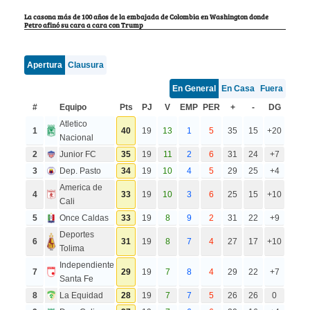
La casona más de 100 años de la embajada de Colombia en Washington donde
Petro afinó su cara a cara con Trump
Apertura
Clausura
En General
En Casa
Fuera
#
Equipo
Pts
PJ
V
EMP
PER
+
-
DG
Atletico
1
40
19
13
1
5
35
15
+20
Nacional
2
Junior FC
35
19
11
2
6
31
24
+7
3
Dep. Pasto
34
19
10
4
5
29
25
+4
America de
4
33
19
10
3
6
25
15
+10
Cali
5
Once Caldas
33
19
8
9
2
31
22
+9
Deportes
6
31
19
8
7
4
27
17
+10
Tolima
Independiente
7
29
19
7
8
4
29
22
+7
Santa Fe
8
La Equidad
28
19
7
7
5
26
26
0