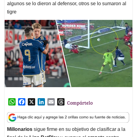
algunos se lo dieron al defensor, otros se lo sumaron al
tigre
W
F
X
L
E
T
Compártelo
h
a
i
m
h
a
c
n
a
r
t
e
k
i
e
Millonarios
sigue firme en su objetivo de clasificar a la
s
b
e
l
a