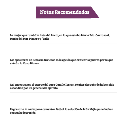
Notas Recomendadas
La mujer que tumbó la lista del Pacto, en la que estaba María Fda. Carrascal,
María del Mar Pizarro y “Lalis
Los opositores de Petro no tuvieron más opción que criticar la puerta por la que
entró a la Casa Blanca
Así encontraron el cuerpo del cura Camilo Torres, 60 años después de haber sido
escondido por un general del Ejército
Regresar a la radio para comentar fútbol, la solución de Iván Mejía para luchar
contra la depresión