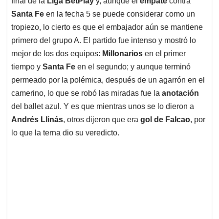
final de la
Liga BetPlay
y, aunque el
empate
contra
A
o
d
d
p
o
I
s
Santa Fe
en la fecha 5 se puede considerar como un
p
k
n
tropiezo, lo cierto es que el embajador aún se mantiene
primero del grupo A. El partido fue intenso y mostró lo
mejor de los dos equipos:
Millonarios
en el primer
tiempo y
Santa Fe
en el segundo; y aunque terminó
permeado por la polémica, después de un agarrón en el
camerino, lo que se robó las miradas fue la
anotación
del ballet azul. Y es que mientras unos se lo dieron a
Andrés Llinás
, otros dijeron que era
gol de Falcao
, por
lo que la terna dio su veredicto.