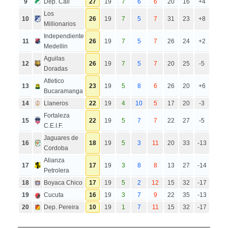
9
Dep. Cali
27
19
7
6
6
20
16
+4
Los
10
26
19
7
5
7
31
23
+8
Millionarios
Independiente
11
26
19
7
5
7
26
24
+2
Medellin
Aguilas
12
26
19
7
5
7
20
25
-5
Doradas
Atletico
13
23
19
5
8
6
26
20
+6
Bucaramanga
14
Llaneros
22
19
4
10
5
17
20
-3
Fortaleza
15
22
19
5
7
7
22
27
-5
C.E.I.F.
Jaguares de
16
18
19
5
3
11
20
33
-13
Cordoba
Alianza
17
17
19
3
8
8
13
27
-14
Petrolera
18
Boyaca Chico
17
19
5
2
12
15
32
-17
19
Cucuta
16
19
3
7
9
22
35
-13
20
Dep. Pereira
10
19
1
7
11
15
32
-17