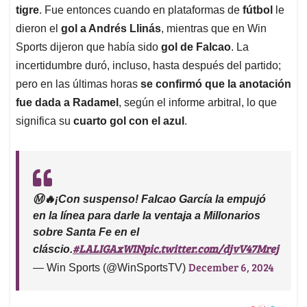
tigre
. Fue entonces cuando en plataformas de
fútbol
le
dieron el
gol
a Andrés Llinás
, mientras que en Win
Sports dijeron que había sido
gol de Falcao
. La
incertidumbre duró, incluso, hasta después del partido;
pero en las últimas horas
se confirmó que la anotación
fue dada a Radamel
, según el informe arbitral, lo que
significa su
cuarto gol con el azul
.
Ⓜ️🔥¡Con suspenso! Falcao García la empujó
en la línea para darle la ventaja a Millonarios
sobre Santa Fe en el
#LALIGAxWIN
pic.twitter.com/djvV47Mrej
cláscio.
December 6, 2024
— Win Sports (@WinSportsTV)