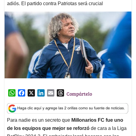
adiós. El partido contra Patriotas será crucial
W
F
X
L
E
T
Compártelo
h
a
i
m
h
a
c
n
a
r
t
e
k
i
e
Para nadie es un secreto que
Millonarios FC fue uno
s
b
e
l
a
de los equipos que mejor se reforzó
de cara a la Liga
A
o
d
d