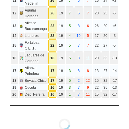
11
26
19
7
5
7
26
24
+2
Medellin
Aguilas
12
26
19
7
5
7
20
25
-5
Doradas
Atletico
13
23
19
5
8
6
26
20
+6
Bucaramanga
14
Llaneros
22
19
4
10
5
17
20
-3
Fortaleza
15
22
19
5
7
7
22
27
-5
C.E.I.F.
Jaguares de
16
18
19
5
3
11
20
33
-13
Cordoba
Alianza
17
17
19
3
8
8
13
27
-14
Petrolera
18
Boyaca Chico
17
19
5
2
12
15
32
-17
19
Cucuta
16
19
3
7
9
22
35
-13
20
Dep. Pereira
10
19
1
7
11
15
32
-17