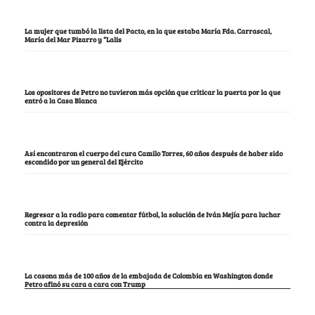
La mujer que tumbó la lista del Pacto, en la que estaba María Fda. Carrascal,
María del Mar Pizarro y “Lalis
Los opositores de Petro no tuvieron más opción que criticar la puerta por la que
entró a la Casa Blanca
Así encontraron el cuerpo del cura Camilo Torres, 60 años después de haber sido
escondido por un general del Ejército
Regresar a la radio para comentar fútbol, la solución de Iván Mejía para luchar
contra la depresión
La casona más de 100 años de la embajada de Colombia en Washington donde
Petro afinó su cara a cara con Trump