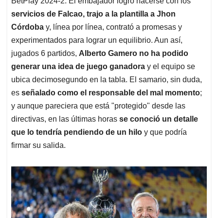
p
o
I
s
BetPlay 2024-2. El embajador logró hacerse con los
p
k
n
servicios de Falcao, trajo a la plantilla a Jhon
Córdoba
y, línea por línea, contrató a promesas y
experimentados para lograr un equilibrio. Aun así,
jugados 6 partidos,
Alberto Gamero no ha podido
generar una idea de juego ganadora
y el equipo se
ubica decimosegundo en la tabla. El samario, sin duda,
es
señalado como el responsable del mal momento
;
y aunque pareciera que está "protegido" desde las
directivas, en las últimas horas
se conoció un detalle
que lo tendría pendiendo de un hilo
y que podría
firmar su salida.