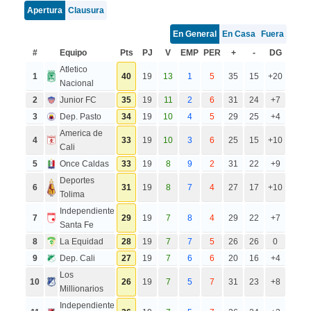
Apertura
Clausura
En General
En Casa
Fuera
#
Equipo
Pts
PJ
V
EMP
PER
+
-
DG
Atletico
1
40
19
13
1
5
35
15
+20
Nacional
2
Junior FC
35
19
11
2
6
31
24
+7
3
Dep. Pasto
34
19
10
4
5
29
25
+4
America de
4
33
19
10
3
6
25
15
+10
Cali
5
Once Caldas
33
19
8
9
2
31
22
+9
Deportes
6
31
19
8
7
4
27
17
+10
Tolima
Independiente
7
29
19
7
8
4
29
22
+7
Santa Fe
8
La Equidad
28
19
7
7
5
26
26
0
9
Dep. Cali
27
19
7
6
6
20
16
+4
Los
10
26
19
7
5
7
31
23
+8
Millionarios
Independiente