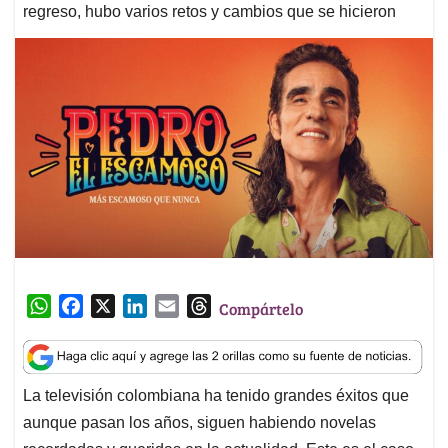
regreso, hubo varios retos y cambios que se hicieron
W
F
X
L
E
T
Compártelo
h
a
i
m
h
a
c
n
a
r
t
e
k
i
e
La televisión colombiana ha tenido grandes éxitos que
s
b
e
l
a
aunque pasan los años, siguen habiendo novelas
A
o
d
d