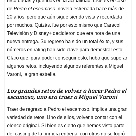
p
o
I
s
recordadas y queridas en la actualidad. Este es el caso
p
k
n
de
Pedro el escamoso
, novela estrenada hace más de
20 años, pero que aún sigue siendo vista y recordada
por muchos. Quizás, fue por esto mismo que Caracol
Televisión y Disney+ decidieron que era hora de una
nueva entrega. Su regreso ha sido un total éxito, y sus
números en rating han sido clave para demostrar esto.
Claro que, para poder conseguir esto, hubo que superar
algunos retos, incluyendo algunos referentes a Miguel
Varoni, la gran estrella.
Los grandes retos de volver a hacer Pedro el
escamoso, uno era traer a Miguel Varoni
Traer de regreso a Pedro el escamoso, implica una gran
variedad de retos. Uno de ellos, volver a contar con el
elenco original. Si bien es cierto que hemos visto parte
del casting de la primera entrega, con otros no se logró