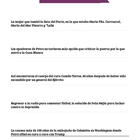
La mujer que tumbó la lista del Pacto, en la que estaba María Fda. Carrascal,
María del Mar Pizarro y “Lalis
Los opositores de Petro no tuvieron más opción que criticar la puerta por la que
entró a la Casa Blanca
Así encontraron el cuerpo del cura Camilo Torres, 60 años después de haber sido
escondido por un general del Ejército
Regresar a la radio para comentar fútbol, la solución de Iván Mejía para luchar
contra la depresión
La casona más de 100 años de la embajada de Colombia en Washington donde
Petro afinó su cara a cara con Trump