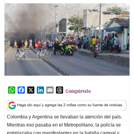
W
F
X
L
E
T
Compártelo
h
a
i
m
h
a
c
n
a
r
t
e
k
i
e
Colombia y Argentina se llevaban la atención del país.
s
b
e
l
a
Mientras eso pasaba en el Metropolitano, la policía se
A
o
d
d
p
o
I
s
entrelazaba con manifestantes en la batalla campal y