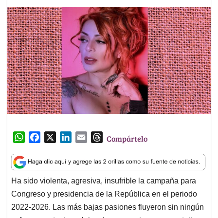
W
F
X
L
E
T
Compártelo
h
a
i
m
h
a
c
n
a
r
t
e
k
i
e
Ha sido violenta, agresiva, insufrible la campaña para
s
b
e
l
a
Congreso y presidencia de la República en el periodo
A
o
d
d
p
o
I
s
2022-2026. Las más bajas pasiones fluyeron sin ningún