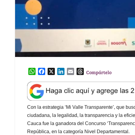
W
F
X
L
E
T
Compártelo
h
a
i
m
h
a
c
n
a
r
t
e
k
i
e
s
b
e
l
a
A
o
d
d
Con la estrategia ‘Mi Valle Transparente’, que busca
p
o
I
s
ciudadana, la legalidad, la transparencia y la efici
p
k
n
Cauca fue la ganadora del Concurso ‘Transparencia 
República, en la categoría Nivel Departamental.