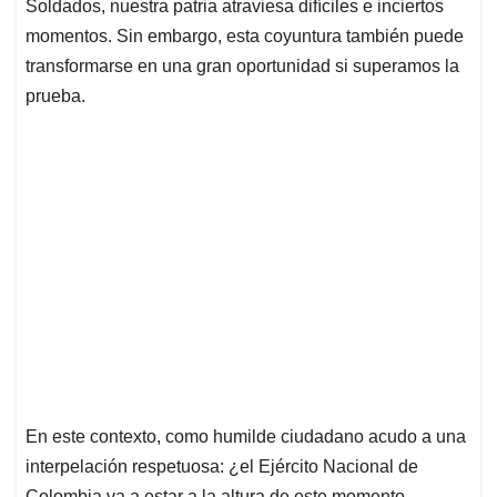
Soldados, nuestra patria atraviesa difíciles e inciertos
s
b
e
l
a
momentos. Sin embargo, esta coyuntura también puede
A
o
d
d
p
o
I
s
transformarse en una gran oportunidad si superamos la
p
k
n
prueba.
En este contexto, como humilde ciudadano acudo a una
interpelación respetuosa: ¿el Ejército Nacional de
Colombia va a estar a la altura de este momento