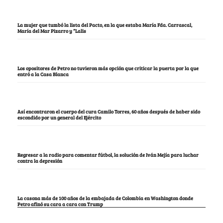
La mujer que tumbó la lista del Pacto, en la que estaba María Fda. Carrascal,
María del Mar Pizarro y “Lalis
Los opositores de Petro no tuvieron más opción que criticar la puerta por la que
entró a la Casa Blanca
Así encontraron el cuerpo del cura Camilo Torres, 60 años después de haber sido
escondido por un general del Ejército
Regresar a la radio para comentar fútbol, la solución de Iván Mejía para luchar
contra la depresión
La casona más de 100 años de la embajada de Colombia en Washington donde
Petro afinó su cara a cara con Trump