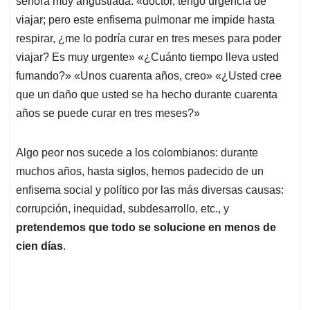
señora muy angustiada: «doctor, tengo urgencia de
A
o
d
d
p
o
I
s
viajar; pero este enfisema pulmonar me impide hasta
p
k
n
respirar, ¿me lo podría curar en tres meses para poder
viajar? Es muy urgente» «¿Cuánto tiempo lleva usted
fumando?» «Unos cuarenta años, creo» «¿Usted cree
que un daño que usted se ha hecho durante cuarenta
años se puede curar en tres meses?»
Algo peor nos sucede a los colombianos: durante
muchos años, hasta siglos, hemos padecido de un
enfisema social y político por las más diversas causas:
corrupción, inequidad, subdesarrollo, etc., y
pretendemos que todo se solucione en menos de
cien días
.