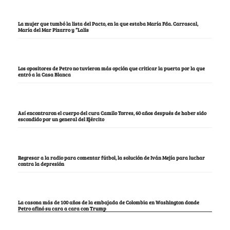
La mujer que tumbó la lista del Pacto, en la que estaba María Fda. Carrascal,
María del Mar Pizarro y “Lalis
Los opositores de Petro no tuvieron más opción que criticar la puerta por la que
entró a la Casa Blanca
Así encontraron el cuerpo del cura Camilo Torres, 60 años después de haber sido
escondido por un general del Ejército
Regresar a la radio para comentar fútbol, la solución de Iván Mejía para luchar
contra la depresión
La casona más de 100 años de la embajada de Colombia en Washington donde
Petro afinó su cara a cara con Trump