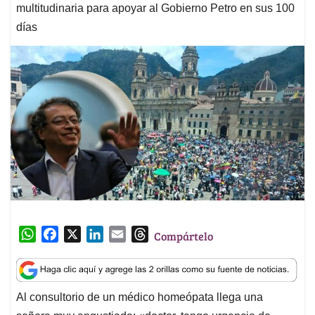
multitudinaria para apoyar al Gobierno Petro en sus 100
días
W
F
X
L
E
T
Compártelo
h
a
i
m
h
a
c
n
a
r
t
e
k
i
e
Al consultorio de un médico homeópata llega una
s
b
e
l
a