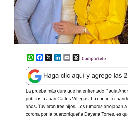
W
F
X
L
E
T
Compártelo
h
a
i
m
h
a
c
n
a
r
t
e
k
i
e
s
b
e
l
a
A
o
d
d
La prueba más dura que ha enfrentado Paula Andre
p
o
I
s
publicista Juan Carlos Villegas. Lo conoció cuand
p
k
n
años. Tuvieron tres hijos. Los rumores arrojaban a 
corona por la puertorriqueña Dayana Torres, es que