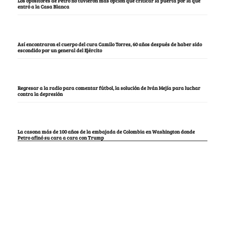
Los opositores de Petro no tuvieron más opción que criticar la puerta por la que
entró a la Casa Blanca
Así encontraron el cuerpo del cura Camilo Torres, 60 años después de haber sido
escondido por un general del Ejército
Regresar a la radio para comentar fútbol, la solución de Iván Mejía para luchar
contra la depresión
La casona más de 100 años de la embajada de Colombia en Washington donde
Petro afinó su cara a cara con Trump