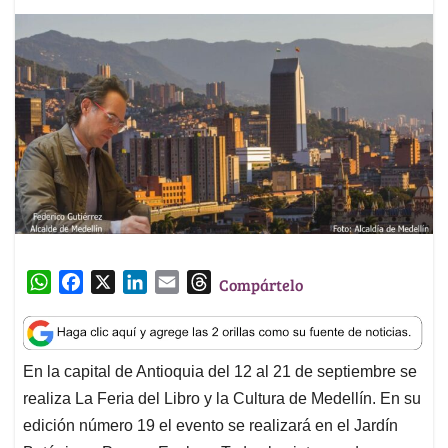
W
F
X
L
E
T
Compártelo
h
a
i
m
h
a
c
n
a
r
t
e
k
i
e
En la capital de Antioquia del 12 al 21 de septiembre se
s
b
e
l
a
realiza La Feria del Libro y la Cultura de Medellín. En su
A
o
d
d
p
o
I
s
edición número 19 el evento se realizará en el Jardín