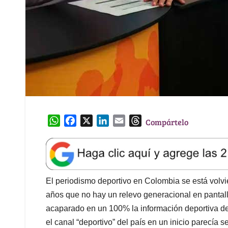
W
F
X
L
E
T
Compártelo
h
a
i
m
h
a
c
n
a
r
t
e
k
i
e
s
b
e
l
a
A
o
d
d
El periodismo deportivo en Colombia se está vol
p
o
I
s
años que no hay un relevo generacional en pantal
p
k
n
acaparado en un 100% la información deportiva del
el canal “deportivo” del país en un inicio parecía 