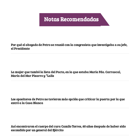
Notas Recomendadas
Por qué el abogado de Petro se reunió con la congresista que investigaba a su jefe,
el Presidente
La mujer que tumbó la lista del Pacto, en la que estaba María Fda. Carrascal,
María del Mar Pizarro y “Lalis
Los opositores de Petro no tuvieron más opción que criticar la puerta por la que
entró a la Casa Blanca
Así encontraron el cuerpo del cura Camilo Torres, 60 años después de haber sido
escondido por un general del Ejército