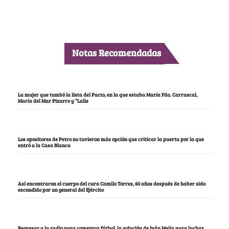
Notas Recomendadas
La mujer que tumbó la lista del Pacto, en la que estaba María Fda. Carrascal,
María del Mar Pizarro y “Lalis
Los opositores de Petro no tuvieron más opción que criticar la puerta por la que
entró a la Casa Blanca
Así encontraron el cuerpo del cura Camilo Torres, 60 años después de haber sido
escondido por un general del Ejército
Regresar a la radio para comentar fútbol, la solución de Iván Mejía para luchar