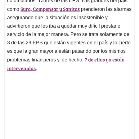
p
o
I
s
colombianos. Ya tres de las EPS más grandes del país
p
k
n
Sura, Compensar y Sanitas
como
prendieron las alarmas
asegurando que la situación es insostenible y
advirtieron que les iba a quedar muy difícil prestar el
servicio de la mejor manera. Pero se trata solamente de
3 de las 29 EPS que están vigentes en el país y lo cierto
es que la gran mayoría están pasando por los mismos
7 de ellas ya están
problemas financieros y, de hecho,
intervenidas
.