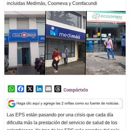
incluidas Medimás, Coomeva y Comfacundi
W
F
X
L
E
T
Compártelo
h
a
i
m
h
a
c
n
a
r
t
e
k
i
e
Las EPS están pasando por una crisis que cada día
s
b
e
l
a
dificulta más la prestación del servicio de salud de los
A
o
d
d