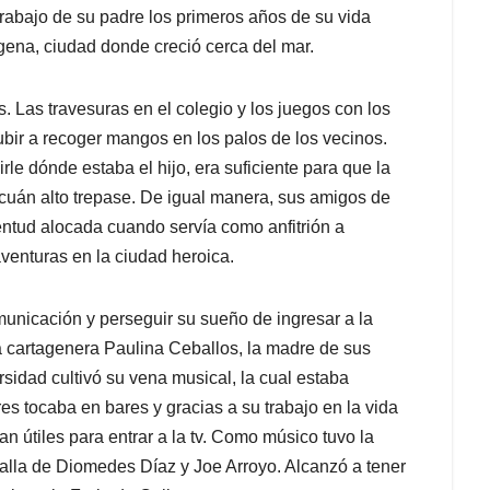
trabajo de su padre los primeros años de su vida
agena, ciudad donde creció cerca del mar.
Las travesuras en el colegio y los juegos con los
ubir a recoger mangos en los palos de los vecinos.
le dónde estaba el hijo, era suficiente para que la
r cuán alto trepase. De igual manera, sus amigos de
entud alocada cuando servía como anfitrión a
enturas en la ciudad heroica.
municación y perseguir su sueño de ingresar a la
a cartagenera Paulina Ceballos, la madre de sus
rsidad cultivó su vena musical, la cual estaba
es tocaba en bares y gracias a su trabajo en la vida
n útiles para entrar a la tv. Como músico tuvo la
 talla de Diomedes Díaz y Joe Arroyo. Alcanzó a tener