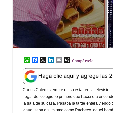
W
F
X
L
E
T
Compártelo
h
a
i
m
h
a
c
n
a
r
t
e
k
i
e
s
b
e
l
a
A
o
d
d
Carlos Calero siempre quiso estar en la televisió
p
o
I
s
llegar del colegio lo primero que hacía era encend
p
k
n
la sala de su casa. Pasaba la tarde entera viendo 
visualizaba a sí mismo como Pacheco, aquel hombr