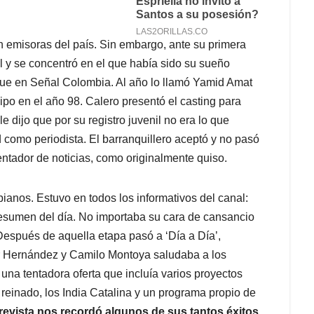
 emisoras del país. Sin embargo, ante su primera
l y se concentró en el que había sido su sueño
fue en Señal Colombia. Al año lo llamó Yamid Amat
po en el año 98. Calero presentó el casting para
e dijo que por su registro juvenil no era lo que
d como periodista. El barranquillero aceptó y no pasó
ntador de noticias, como originalmente quiso.
ianos. Estuvo en todos los informativos del canal:
esumen del día. No importaba su cara de cansancio
Después de aquella etapa pasó a ‘Día a Día’,
r Hernández y Camilo Montoya saludaba a los
a tentadora oferta que incluía varios proyectos
 reinado, los India Catalina y un programa propio de
revista nos recordó algunos de sus tantos éxitos