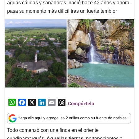
aguas cálidas y sanadoras, nació hace 43 años y ahora
pasa su momento más difícil tras un fuerte temblor
W
F
X
L
E
T
Compártelo
h
a
i
m
h
a
c
n
a
r
t
e
k
i
e
Todo comenzó con una finca en el oriente
s
b
e
l
a
cundinamarqués.
Aquellas tierras
, pertenecientes a