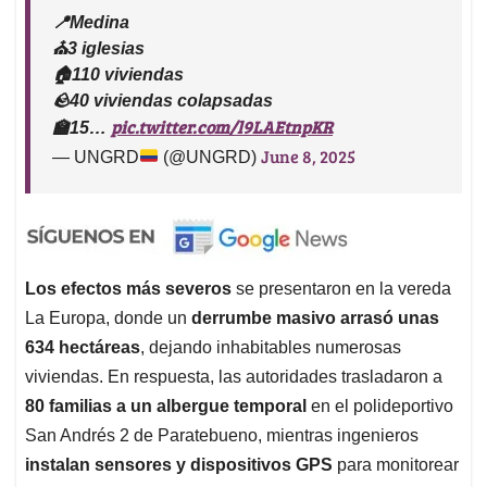
📍Medina
⛪️3 iglesias
🏠110 viviendas
🪨40 viviendas colapsadas
pic.twitter.com/l9LAEtnpKR
🏫15…
June 8, 2025
— UNGRD
(@UNGRD)
Los efectos más severos
se presentaron en la vereda
La Europa, donde un
derrumbe masivo arrasó unas
634 hectáreas
, dejando inhabitables numerosas
viviendas. En respuesta, las autoridades trasladaron a
80 familias a un albergue temporal
en el polideportivo
San Andrés 2 de Paratebueno, mientras ingenieros
instalan sensores y dispositivos GPS
para monitorear