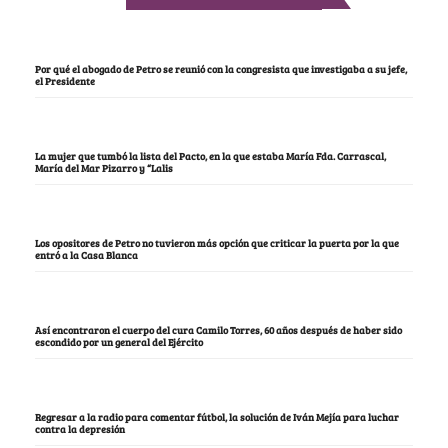
Por qué el abogado de Petro se reunió con la congresista que investigaba a su jefe,
el Presidente
La mujer que tumbó la lista del Pacto, en la que estaba María Fda. Carrascal,
María del Mar Pizarro y “Lalis
Los opositores de Petro no tuvieron más opción que criticar la puerta por la que
entró a la Casa Blanca
Así encontraron el cuerpo del cura Camilo Torres, 60 años después de haber sido
escondido por un general del Ejército
Regresar a la radio para comentar fútbol, la solución de Iván Mejía para luchar
contra la depresión