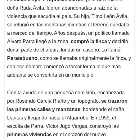
A
o
d
d
p
o
I
s
doña Ruda Ávila, fueron abandonadas a raíz de la
p
k
n
violencia que sacudía al país. Su hijo, Timo León Ávila,
se refugió en las montañas mientras el terreno quedaba
a merced del tiempo. Años después, un político llamado
Álvaro Parra llegó a la zona,
compró la finca
y decidió
donar parte de ella para fundar un caserío. Lo llamó
Paratebueno
, como se llamaba originalmente la finca, y
con ese nombre comenzó a tomar forma lo que más
adelante se convertiría en un municipio.
Con la ayuda de una pequeña comisión, encabezada
por Rosendo García Riaño y un topógrafo,
se trazaron
las primeras calles y manzanas
, bordeando el caño
Dantas y llegando hasta el Algarrobo. En 1959, el
escolta de Parra, Víctor Jugó Vargas, construyó las
primeras viviendas
en el corazón del nuevo