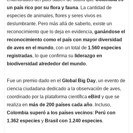
A
o
d
d
p
o
I
s
un país rico por su flora y fauna
. La cantidad de
p
k
n
especies de animales, flores y seres vivos es
deslumbrante. Pero más allá de saberlo, existe un
reconocimiento que lo deja en evidencia,
ganándose el
reconocimiento como el país con mayor diversidad
de aves en el mundo
, con un total de
1.560 especies
registradas
, lo que confirma su
liderazgo en
biodiversidad alrededor del mundo
.
Fue un premio dado en el
Global Big Day
, un evento de
ciencia ciudadana dedicado a la observación de aves,
coordinado por la plataforma científica
eBird
y que se
realiza en
más de 200 países cada año
. Incluso,
Colombia superó a los países vecinos
:
Perú con
1.362 especies
y
Brasil con 1.240 especies
.