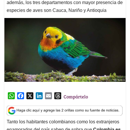
además, los tres departamentos con mayor presencia de
especies de aves son Cauca, Nariño y Antioquia
W
F
X
L
E
T
Compártelo
h
a
i
m
h
a
c
n
a
r
t
e
k
i
e
Tanto los habitantes colombianos como los extranjeros
s
b
e
l
a
enamorados del país saben de sobra que
Colombia es