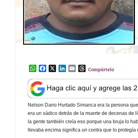
W
F
X
L
E
T
Compártelo
h
a
i
m
h
a
c
n
a
r
t
e
k
i
e
s
b
e
l
a
A
o
d
d
Nelson Dario Hurtado Simanca era la persona que 
p
o
I
s
era un sádico detrás de la muerte de decenas de lí
p
k
n
la gente también creía eso porque una bruja lo ha
llevaba encima significa un contra que lo protegí