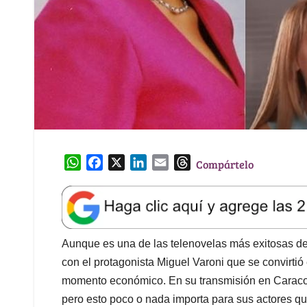
W
F
X
L
E
T
Compártelo
h
a
i
m
h
a
c
n
a
r
t
e
k
i
e
s
b
e
l
a
A
o
d
d
Aunque es una de las telenovelas más exitosas de
p
o
I
s
con el protagonista Miguel Varoni que se convirti
p
k
n
momento económico. En su transmisión en Caracol T
pero esto poco o nada importa para sus actores que