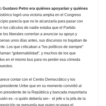
to
Gustavo Petro era quiénes apoyarían y quiénes
Histórico logró una victoria amplia en el Congreso
cipio parecía que no le alcanzaría para pasar con
n los cálculos de nadie estaba que el Partido
e los liberales correrían a anunciar su apoyo y
apenas unos días antes, sus discursos no bajaban de
nte. Los que criticaban a “los políticos de siempre”
llaman “gobernabilidad”, y muchos de los que
bidos en el mismo bus para no perder esa cómoda
puestos.
arece contar con el Centro Democrático y los
 expresidente Uribe que en su momento convirtió al
n presidente de la República y bancada mayoritaria
én es –o quién debería ser– el jefe o la jefa de la
 oposición se presumía que quien ocupara el