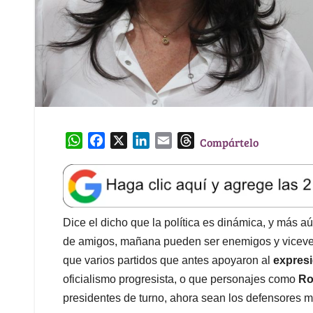
W
F
X
L
E
T
Compártelo
h
a
i
m
h
a
c
n
a
r
t
e
k
i
e
s
b
e
l
a
A
o
d
d
Dice el dicho que la política es dinámica, y más 
p
o
I
s
de amigos, mañana pueden ser enemigos y viceve
p
k
n
que varios partidos que antes apoyaron al
expres
oficialismo progresista, o que personajes como
Ro
presidentes de turno, ahora sean los defensores m