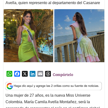
Avella, quien represento al departamento del Casanare
W
F
X
L
E
T
Compártelo
h
a
i
m
h
a
c
n
a
r
t
e
k
i
e
Una mujer de 27 años, es la nueva Miss Universe
s
b
e
l
a
Colombia. María Camila Avella Montañez, será la
A
o
d
d