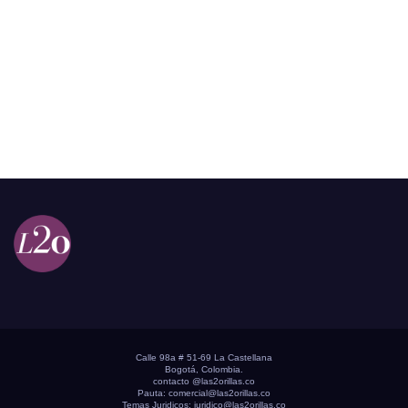
Calle 98a # 51-69 La Castellana
Bogotá, Colombia.
contacto @las2orillas.co
Pauta:
comercial@las2orillas.co
Temas Juridicos:
juridico@las2orillas.co