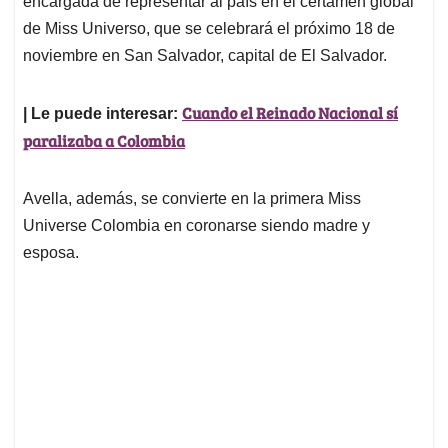
p
o
I
s
encargada de representar al país en el certámen global
p
k
n
de Miss Universo, que se celebrará el próximo 18 de
noviembre en San Salvador, capital de El Salvador.
Cuando el Reinado Nacional sí
| Le puede interesar:
paralizaba a Colombia
Avella, además, se convierte en la primera Miss
Universe Colombia en coronarse siendo madre y
esposa.