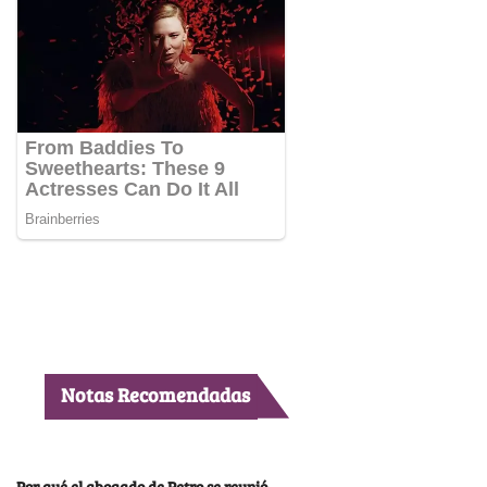
Notas Recomendadas
Por qué el abogado de Petro se reunió