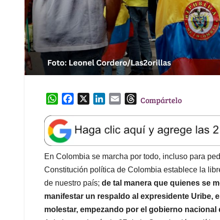
W
F
X
L
E
T
Compártelo
h
a
i
m
h
a
c
n
a
r
t
e
k
i
e
s
b
e
l
a
A
o
d
d
En Colombia se marcha por todo, incluso para pedir
p
o
I
s
Constitución política de Colombia establece la libr
p
k
n
de nuestro país;
de tal manera que quienes se mo
manifestar un respaldo al expresidente Uribe, 
molestar, empezando por el gobierno nacional qu