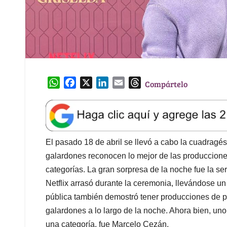
W
F
X
L
E
T
Compártelo
h
a
i
m
h
a
c
n
a
r
t
e
k
i
e
s
b
e
l
a
A
o
d
d
El pasado 18 de abril se llevó a cabo la cuadragés
p
o
I
s
galardones reconocen lo mejor de las producciones
p
k
n
categorías. La gran sorpresa de la noche fue la se
Netflix arrasó durante la ceremonia, llevándose un
pública también demostró tener producciones de pri
galardones a lo largo de la noche. Ahora bien, un
una categoría, fue Marcelo Cezán.