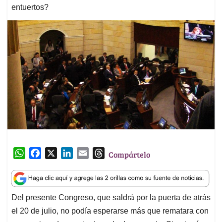
entuertos?
W
F
X
L
E
T
Compártelo
h
a
i
m
h
a
c
n
a
r
t
e
k
i
e
Del presente Congreso, que saldrá por la puerta de atrás
s
b
e
l
a
el 20 de julio, no podía esperarse más que rematara con
A
o
d
d