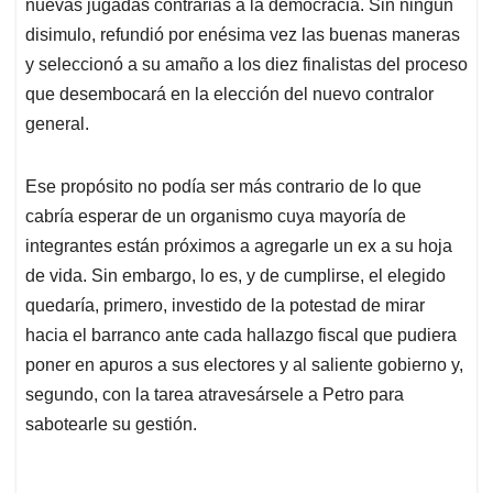
p
o
I
s
nuevas jugadas contrarias a la democracia. Sin ningún
p
k
n
disimulo, refundió por enésima vez las buenas maneras
y seleccionó a su amaño a los diez finalistas del proceso
que desembocará en la elección del nuevo contralor
general.
Ese propósito no podía ser más contrario de lo que
cabría esperar de un organismo cuya mayoría de
integrantes están próximos a agregarle un ex a su hoja
de vida. Sin embargo, lo es, y de cumplirse, el elegido
quedaría, primero, investido de la potestad de mirar
hacia el barranco ante cada hallazgo fiscal que pudiera
poner en apuros a sus electores y al saliente gobierno y,
segundo, con la tarea atravesársele a Petro para
sabotearle su gestión.