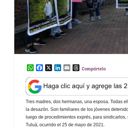
W
F
X
L
E
T
Compártelo
h
a
i
m
h
a
c
n
a
r
t
e
k
i
e
s
b
e
l
a
A
o
d
d
Tres madres, dos hermanas, una esposa. Todas ellas
p
o
I
s
la desazón. Son familiares de los jóvenes detenido
p
k
n
luego de procedimientos exprés, para sindicarlos, 
Tuluá, ocurrido el 25 de mayo de 2021.