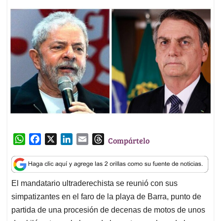
W
F
X
L
E
T
Compártelo
h
a
i
m
h
a
c
n
a
r
t
e
k
i
e
El mandatario ultraderechista se reunió con sus
s
b
e
l
a
simpatizantes en el faro de la playa de Barra, punto de
A
o
d
d
p
o
I
s
partida de una procesión de decenas de motos de unos