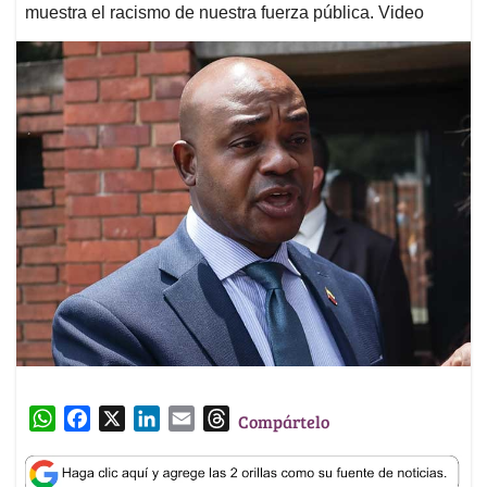
muestra el racismo de nuestra fuerza pública. Video
W
F
X
L
E
T
Compártelo
h
a
i
m
h
a
c
n
a
r