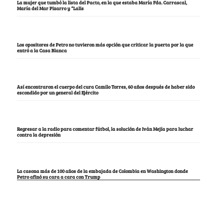
La mujer que tumbó la lista del Pacto, en la que estaba María Fda. Carrascal,
María del Mar Pizarro y “Lalis
Los opositores de Petro no tuvieron más opción que criticar la puerta por la que
entró a la Casa Blanca
Así encontraron el cuerpo del cura Camilo Torres, 60 años después de haber sido
escondido por un general del Ejército
Regresar a la radio para comentar fútbol, la solución de Iván Mejía para luchar
contra la depresión
La casona más de 100 años de la embajada de Colombia en Washington donde
Petro afinó su cara a cara con Trump