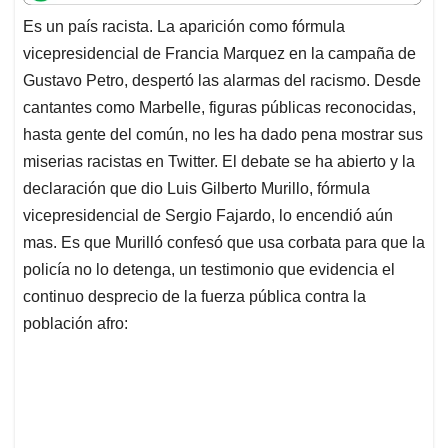
t
e
k
i
e
Es un país racista. La aparición como fórmula
s
b
e
l
a
vicepresidencial de Francia Marquez en la campaña de
A
o
d
d
p
o
I
s
Gustavo Petro, despertó las alarmas del racismo. Desde
p
k
n
cantantes como Marbelle, figuras públicas reconocidas,
hasta gente del común, no les ha dado pena mostrar sus
miserias racistas en Twitter. El debate se ha abierto y la
declaración que dio Luis Gilberto Murillo, fórmula
vicepresidencial de Sergio Fajardo, lo encendió aún
mas. Es que Murilló confesó que usa corbata para que la
policía no lo detenga, un testimonio que evidencia el
continuo desprecio de la fuerza pública contra la
población afro: