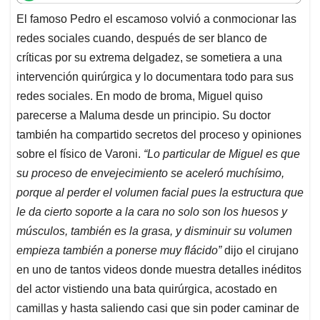
t
e
k
i
e
El famoso Pedro el escamoso volvió a conmocionar las
s
b
e
l
a
redes sociales cuando, después de ser blanco de
A
o
d
d
p
o
I
s
críticas por su extrema delgadez, se sometiera a una
p
k
n
intervención quirúrgica y lo documentara todo para sus
redes sociales. En modo de broma, Miguel quiso
parecerse a Maluma desde un principio. Su doctor
también ha compartido secretos del proceso y opiniones
sobre el físico de Varoni.
“Lo particular de Miguel es que
su proceso de envejecimiento se aceleró muchísimo,
porque al perder el volumen facial pues la estructura que
le da cierto soporte a la cara no solo son los huesos y
músculos, también es la grasa, y disminuir su volumen
empieza también a ponerse muy flácido”
dijo el cirujano
en uno de tantos videos donde muestra detalles inéditos
del actor vistiendo una bata quirúrgica, acostado en
camillas y hasta saliendo casi que sin poder caminar de