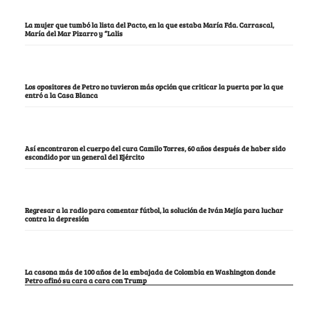
La mujer que tumbó la lista del Pacto, en la que estaba María Fda. Carrascal,
María del Mar Pizarro y “Lalis
Los opositores de Petro no tuvieron más opción que criticar la puerta por la que
entró a la Casa Blanca
Así encontraron el cuerpo del cura Camilo Torres, 60 años después de haber sido
escondido por un general del Ejército
Regresar a la radio para comentar fútbol, la solución de Iván Mejía para luchar
contra la depresión
La casona más de 100 años de la embajada de Colombia en Washington donde
Petro afinó su cara a cara con Trump