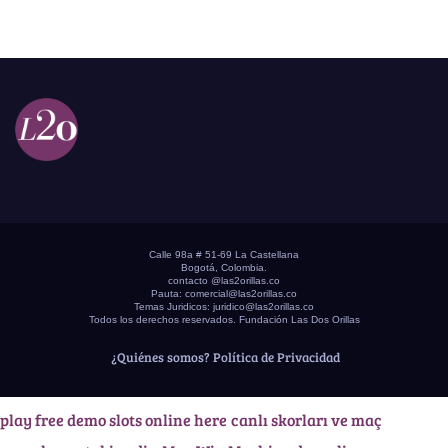
Calle 98a # 51-69 La Castellana
Bogotá, Colombia.
contacto @las2orillas.co
Pauta:
comercial@las2orillas.co
Temas Juridicos:
juridico@las2orillas.co
Todos los derechos reservados. Fundación Las Dos Orillas
¿Quiénes somos?
Política de Privacidad
play free demo slots online here
canlı skorları ve maç