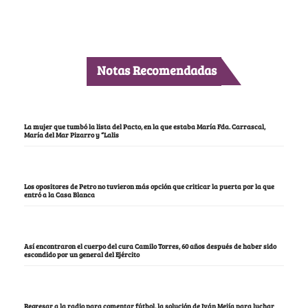
Notas Recomendadas
La mujer que tumbó la lista del Pacto, en la que estaba María Fda. Carrascal,
María del Mar Pizarro y “Lalis
Los opositores de Petro no tuvieron más opción que criticar la puerta por la que
entró a la Casa Blanca
Así encontraron el cuerpo del cura Camilo Torres, 60 años después de haber sido
escondido por un general del Ejército
Regresar a la radio para comentar fútbol, la solución de Iván Mejía para luchar