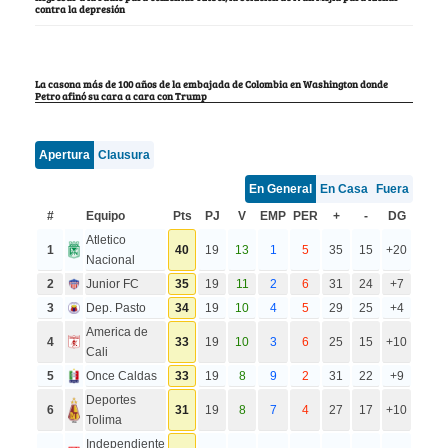
contra la depresión
La casona más de 100 años de la embajada de Colombia en Washington donde
Petro afinó su cara a cara con Trump
Apertura
Clausura
En General
En Casa
Fuera
#
Equipo
Pts
PJ
V
EMP
PER
+
-
DG
Atletico
1
40
19
13
1
5
35
15
+20
Nacional
2
Junior FC
35
19
11
2
6
31
24
+7
3
Dep. Pasto
34
19
10
4
5
29
25
+4
America de
4
33
19
10
3
6
25
15
+10
Cali
5
Once Caldas
33
19
8
9
2
31
22
+9
Deportes
6
31
19
8
7
4
27
17
+10
Tolima
Independiente