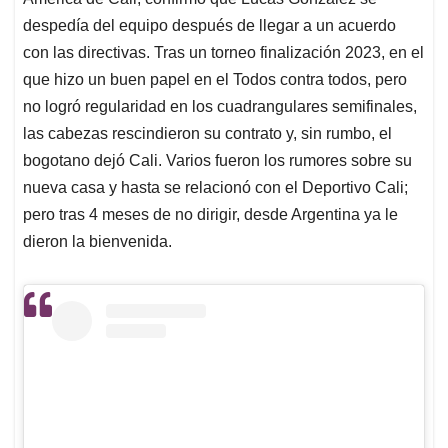
A
o
d
d
p
o
I
s
despedía del equipo después de llegar a un acuerdo
p
k
n
con las directivas. Tras un torneo finalización 2023, en el
que hizo un buen papel en el Todos contra todos, pero
no logró regularidad en los cuadrangulares semifinales,
las cabezas rescindieron su contrato y, sin rumbo, el
bogotano dejó Cali. Varios fueron los rumores sobre su
nueva casa y hasta se relacionó con el Deportivo Cali;
pero tras 4 meses de no dirigir, desde Argentina ya le
dieron la bienvenida.