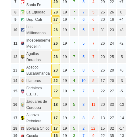
7
29
19
7
8
4
29
22
+7
Santa Fe
8
La Equidad
28
19
7
7
5
26
26
0
9
Dep. Cali
27
19
7
6
6
20
16
+4
Los
10
26
19
7
5
7
31
23
+8
Millionarios
Independiente
11
26
19
7
5
7
26
24
+2
Medellin
Aguilas
12
26
19
7
5
7
20
25
-5
Doradas
Atletico
13
23
19
5
8
6
26
20
+6
Bucaramanga
14
Llaneros
22
19
4
10
5
17
20
-3
Fortaleza
15
22
19
5
7
7
22
27
-5
C.E.I.F.
Jaguares de
16
18
19
5
3
11
20
33
-13
Cordoba
Alianza
17
17
19
3
8
8
13
27
-14
Petrolera
18
Boyaca Chico
17
19
5
2
12
15
32
-17
19
Cucuta
16
19
3
7
9
22
35
-13