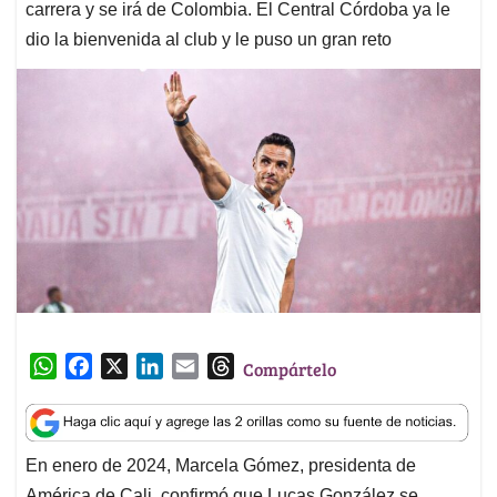
carrera y se irá de Colombia. El Central Córdoba ya le
dio la bienvenida al club y le puso un gran reto
W
F
X
L
E
T
Compártelo
h
a
i
m
h
a
c
n
a
r
t
e
k
i
e
En enero de 2024, Marcela Gómez, presidenta de
s
b
e
l
a
América de Cali, confirmó que Lucas González se