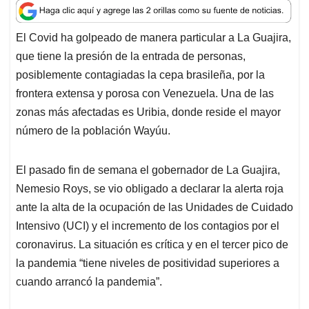
a
c
n
a
r
t
e
k
i
e
El Covid ha golpeado de manera particular a La Guajira,
s
b
e
l
a
que tiene la presión de la entrada de personas,
A
o
d
d
p
o
I
s
posiblemente contagiadas la cepa brasileña, por la
p
k
n
frontera extensa y porosa con Venezuela. Una de las
zonas más afectadas es Uribia, donde reside el mayor
número de la población Wayúu.
El pasado fin de semana el gobernador de La Guajira,
Nemesio Roys, se vio obligado a declarar la alerta roja
ante la alta de la ocupación de las Unidades de Cuidado
Intensivo (UCI) y el incremento de los contagios por el
coronavirus. La situación es crítica y en el tercer pico de
la pandemia “tiene niveles de positividad superiores a
cuando arrancó la pandemia”.