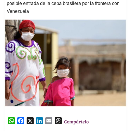
posible entrada de la cepa brasilera por la frontera con
Venezuela
W
F
X
L
E
T
Compártelo
h
a
i
m
h