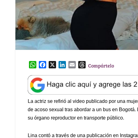
W
F
X
L
E
T
Compártelo
h
a
i
m
h
a
c
n
a
r
t
e
k
i
e
s
b
e
l
a
A
o
d
d
La actriz se refirió al video publicado por una muj
p
o
I
s
de acoso sexual tras abordar a un bus en Bogotá. 
p
k
n
su órgano reproductor en transporte público.
Lina contó a través de una publicación en Instagr