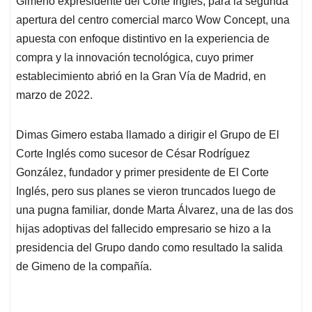
Gimeno expresidente del Corte Inglés, para la segunda
A
o
d
d
p
o
I
s
apertura del centro comercial marco Wow Concept, una
p
k
n
apuesta con enfoque distintivo en la experiencia de
compra y la innovación tecnológica, cuyo primer
establecimiento abrió en la Gran Vía de Madrid, en
marzo de 2022.
Dimas Gimero estaba llamado a dirigir el Grupo de El
Corte Inglés como sucesor de César Rodríguez
González, fundador y primer presidente de El Corte
Inglés, pero sus planes se vieron truncados luego de
una pugna familiar, donde Marta Álvarez, una de las dos
hijas adoptivas del fallecido empresario se hizo a la
presidencia del Grupo dando como resultado la salida
de Gimeno de la compañía.