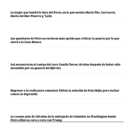
La mujer que tumbó la lista del Pacto, en la que estaba María Fda. Carrascal,
María del Mar Pizarro y “Lalis
Los opositores de Petro no tuvieron más opción que criticar la puerta por la que
entró a la Casa Blanca
Así encontraron el cuerpo del cura Camilo Torres, 60 años después de haber sido
escondido por un general del Ejército
Regresar a la radio para comentar fútbol, la solución de Iván Mejía para luchar
contra la depresión
La casona más de 100 años de la embajada de Colombia en Washington donde
Petro afinó su cara a cara con Trump