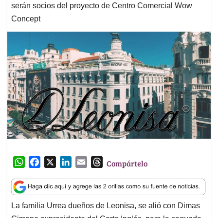
serán socios del proyecto de Centro Comercial Wow
Concept
W
F
X
L
E
T
Compártelo
h
a
i
m
h
a
c
n
a
r
t
e
k
i
e
La familia Urrea dueños de Leonisa, se alió con Dimas
s
b
e
l
a