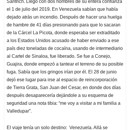
p
o
I
s
Santrich. Llegó con dos hombres de su entera confianza
p
k
n
el 1 de julio del 2019. En Venezuela sabían que había
dejado atrás un incendio. Después de hacer una huelga
de hambre de 41 días presionando para que lo sacaran
de la Cárcel La Picota, donde esperaba ser extraditado
a los Estados Unidos acusado de haber enviado a ese
país diez toneladas de cocaína, usando de intermediario
al Cartel de Sinaloa, fue liberado. Se fue a Conejo,
Guajira, donde empezó a tantear el terreno de su posible
fuga. Sabía que los gringos irían por él. El 28 de junio
dejó ese lugar para irse al espacio de reincorporación
de Tierra Grata, San Juan del Cesar, en donde dos días
después desaparecería dejándole a su esquema de
seguridad una nota tibia: “me voy a visitar a mi familia a
Valledupar”.
El viaje tenía un solo destino: Venezuela. Allá se