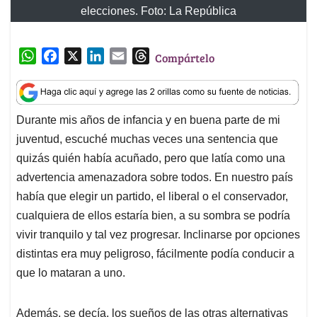
elecciones. Foto: La República
W
F
X
L
E
T
Compártelo
h
a
i
m
h
a
c
n
a
r
t
e
k
i
e
Durante mis años de infancia y en buena parte de mi
s
b
e
l
a
juventud, escuché muchas veces una sentencia que
A
o
d
d
p
o
I
s
quizás quién había acuñado, pero que latía como una
p
k
n
advertencia amenazadora sobre todos. En nuestro país
había que elegir un partido, el liberal o el conservador,
cualquiera de ellos estaría bien, a su sombra se podría
vivir tranquilo y tal vez progresar. Inclinarse por opciones
distintas era muy peligroso, fácilmente podía conducir a
que lo mataran a uno.
Además, se decía, los sueños de las otras alternativas