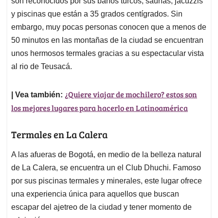
p
o
I
s
son reconocidos por sus baños turcos, saunas, jacuzzis
p
k
n
y piscinas que están a 35 grados centígrados. Sin
embargo, muy pocas personas conocen que a menos de
50 minutos en las montañas de la ciudad se encuentran
unos hermosos termales gracias a su espectacular vista
al rio de Teusacá.
¿Quiere viajar de mochilero? estos son
| Vea también:
los mejores lugares para hacerlo en Latinoamérica
Termales en La Calera
A las afueras de Bogotá, en medio de la belleza natural
de La Calera, se encuentra un el Club Dhuchi. Famoso
por sus piscinas termales y minerales, este lugar ofrece
una experiencia única para aquellos que buscan
escapar del ajetreo de la ciudad y tener momento de