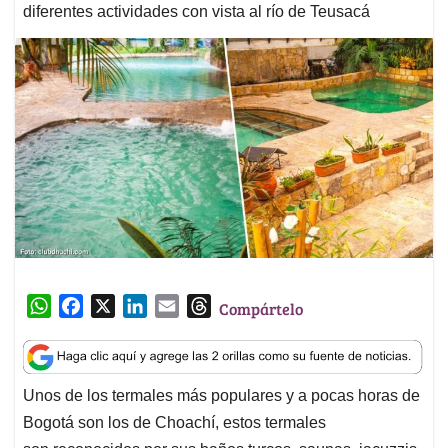
diferentes actividades con vista al río de Teusacá
W
F
X
L
E
T
Compártelo
h
a
i
m
h
a
c
n
a
r
t
e
k
i
e
Unos de los termales más populares y a pocas horas de
s
b
e
l
a
Bogotá son los de Choachí, estos termales
A
o
d
d