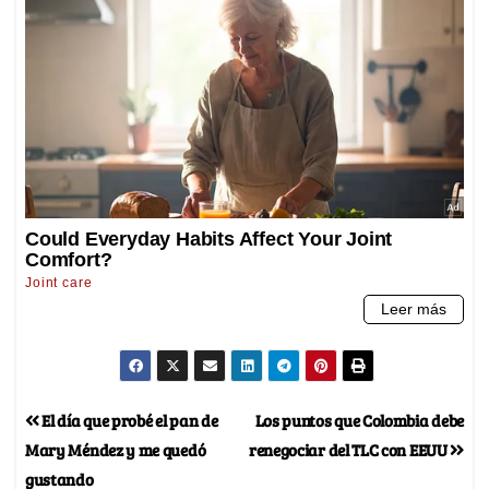
El día que probé el pan de
Los puntos que Colombia debe
Mary Méndez y me quedó
renegociar del TLC con EEUU
gustando