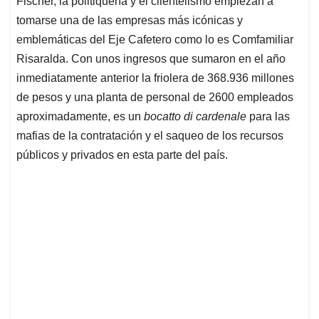
p
o
I
s
Fischer, la politiquería y el clientelismo empiezan a
p
k
n
tomarse una de las empresas más icónicas y
emblemáticas del Eje Cafetero como lo es Comfamiliar
Risaralda. Con unos ingresos que sumaron en el año
inmediatamente anterior la friolera de 368.936 millones
de pesos y una planta de personal de 2600 empleados
aproximadamente, es un
bocatto di cardenale
para las
mafias de la contratación y el saqueo de los recursos
públicos y privados en esta parte del país.