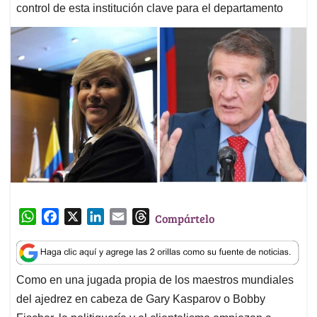
control de esta institución clave para el departamento
W
F
X
L
E
T
Compártelo
h
a
i
m
h
a
c
n
a
r
t
e
k
i
e
Como en una jugada propia de los maestros mundiales
s
b
e
l
a
del ajedrez en cabeza de Gary Kasparov o Bobby
A
o
d
d