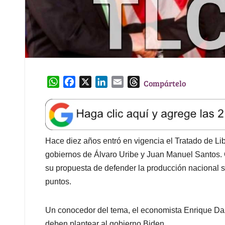
W
F
X
L
E
T
Compártelo
h
a
i
m
h
a
c
n
a
r
t
e
k
i
e
s
b
e
l
a
A
o
d
d
Hace diez años entró en vigencia el Tratado de L
p
o
I
s
gobiernos de Álvaro Uribe y Juan Manuel Santos. C
p
k
n
su propuesta de defender la producción nacional 
puntos.
Un conocedor del tema, el economista Enrique Daz
deben plantear al gobierno Biden.