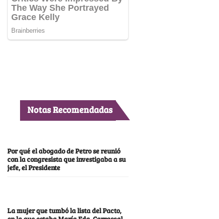
Notas Recomendadas
Por qué el abogado de Petro se reunió
con la congresista que investigaba a su
jefe, el Presidente
La mujer que tumbó la lista del Pacto,
en la que estaba María Fda. Carrascal,