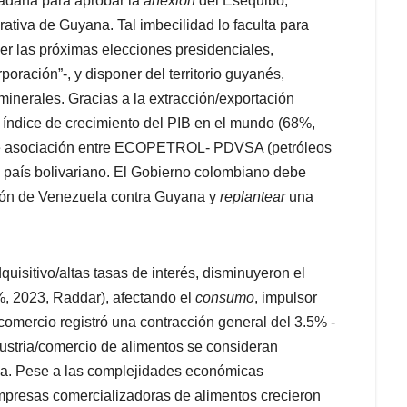
adana para aprobar la
anexión
del Esequibo,
rativa de Guyana. Tal imbecilidad lo faculta para
er las próximas elecciones presidenciales,
rporación”-, y disponer del territorio guyanés,
minerales. Gracias a la extracción/exportación
índice de crecimiento del PIB en el mundo (68%,
ble asociación entre ECOPETROL- PDVSA (petróleos
l país bolivariano. El Gobierno colombiano debe
ión de Venezuela contra Guyana y
replantear
una
sitivo/altas tasas de interés, disminuyeron el
%, 2023, Raddar), afectando el
consumo
, impulsor
comercio registró una contracción general del 3.5% -
ndustria/comercio de alimentos se consideran
ncia. Pese a las complejidades económicas
presas comercializadoras de alimentos crecieron