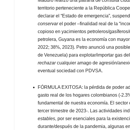
Maduro realizó una patraña de
consulta
ciud
territorio perteneciente a la República Coope
declarar el “Estado de emergencia”, suspend
conservar
el poder –finalidad real de la “inco
copioso en yacimientos petroleros/gasíferos/
petrolera, Guyana es la economía con mayor 
2022; 38%, 2023). Petro anunció una posi
de Venezuela) para explotar/importar gas de
rechazar
cualquier amago de agresión/anex
eventual sociedad con PDVSA.
FÓRMULA EXITOSA: la pérdida de poder adqui
gasto real de los hogares colombianos (-2.3
fundamental de nuestra economía. El sector 
tercer trimestre de 2023-. Las actividades i
estables
, por ser esenciales para la existe
durante/después de la pandemia, algunas em