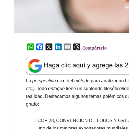
W
F
X
L
E
T
Compártelo
h
a
i
m
h
a
c
n
a
r
t
e
k
i
e
s
b
e
l
a
A
o
d
d
La
perspectiva
dice del
método
para analizar un h
p
o
I
s
etc.). Todo
enfoque
tiene un subfondo filosófico/id
p
k
n
realidad. Destacamos algunos temas polémicos qu
grado:
COP 28, CONVENCIÓN DE LOBOS Y OVEJAS: 
uno de los mayores exportadores mundiales d