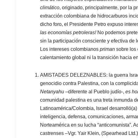
climático
, originado, principalmente, por la
extracción colombiana de hidrocarburos inc
dicho foro, el Presidente Petro expuso inte
las economías petroleras!
No podemos preten
sin la participación consciente y efectiva de
Los intereses colombianos
priman
sobre los 
calentamiento global ni la transición hacia e
AMISTADES DELEZNABLES: la guerra Israel V
genocidio contra Palestina, con la complici
Netanyahu
–diferente al Pueblo judío-,
es ho
comunidad palestina es una treta inmunda de
Latinoamérica/Colombia, Israel desarrolló(a
inteligencia, defensa, comunicaciones, arma
Norteamérica en su lucha “anticomunista”. 
castrenses –Vgr. Yair Klein, (Spearhead Ltd.