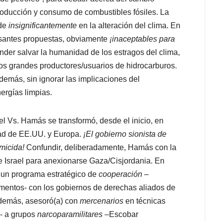
 producción y consumo de combustibles fósiles. La
ide
insignificantemente
en la alteración del clima. En
resantes propuestas, obviamente
¡inaceptables para
der salvar la humanidad de los estragos del clima,
 los grandes productores/usuarios de hidrocarburos.
demás, sin ignorar las implicaciones del
nergías limpias.
s. Hamás se transformó, desde el inicio, en
dad de EE.UU. y Europa.
¡El gobierno sionista de
micida!
Confundir, deliberadamente, Hamás con la
 Israel para anexionarse Gaza/Cisjordania. En
) un programa estratégico de
cooperación
–
mentos- con los gobiernos de derechas aliados de
Además, asesoró(a) con
mercenarios
en técnicas
)- a grupos
narcoparamilitares
–Escobar