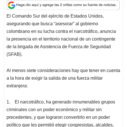
a
c
n
a
r
t
e
k
i
e
El Comando Sur del ejército de Estados Unidos,
s
b
e
l
a
asegurando que busca “asesorar” al gobierno
A
o
d
d
p
o
I
s
colombiano en su lucha contra el narcotráfico, anuncia
p
k
n
la presencia en el territorio nacional de un contingente
de la brigada de Asistencia de Fuerza de Seguridad
(SFAB).
Al menos siete consideraciones hay que tener en cuenta
a la hora de exigir la salida de una fuerza militar
extranjera:
1. El narcotráfico, ha generado innumerables grupos
criminales con un poder económico y militar sin
precedentes, y que lograron convertirlo en un poder
político que les permitió elegir congresistas, alcaldes,