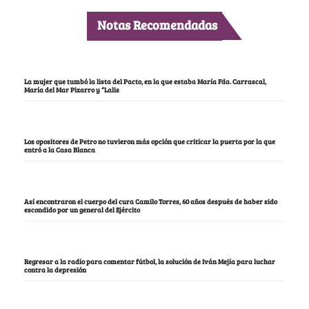
Notas Recomendadas
La mujer que tumbó la lista del Pacto, en la que estaba María Fda. Carrascal,
María del Mar Pizarro y “Lalis
Los opositores de Petro no tuvieron más opción que criticar la puerta por la que
entró a la Casa Blanca
Así encontraron el cuerpo del cura Camilo Torres, 60 años después de haber sido
escondido por un general del Ejército
Regresar a la radio para comentar fútbol, la solución de Iván Mejía para luchar
contra la depresión