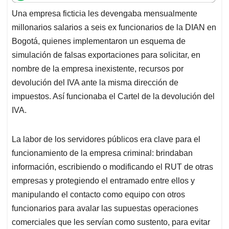
t
e
k
i
e
Una empresa ficticia les devengaba mensualmente
s
b
e
l
a
millonarios salarios a seis ex funcionarios de la DIAN en
A
o
d
d
p
o
I
s
Bogotá, quienes implementaron un esquema de
p
k
n
simulación de falsas exportaciones para solicitar, en
nombre de la empresa inexistente, recursos por
devolución del IVA ante la misma dirección de
impuestos. Así funcionaba el Cartel de la devolución del
IVA.
La labor de los servidores públicos era clave para el
funcionamiento de la empresa criminal: brindaban
información, escribiendo o modificando el RUT de otras
empresas y protegiendo el entramado entre ellos y
manipulando el contacto como equipo con otros
funcionarios para avalar las supuestas operaciones
comerciales que les servían como sustento, para evitar