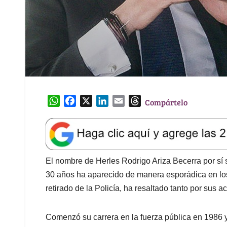
W
F
X
L
E
T
Compártelo
h
a
i
m
h
a
c
n
a
r
t
e
k
i
e
s
b
e
l
a
A
o
d
d
El nombre de Herles Rodrigo Ariza Becerra por sí
p
o
I
s
30 años ha aparecido de manera esporádica en los t
p
k
n
retirado de la Policía, ha resaltado tanto por sus
Comenzó su carrera en la fuerza pública en 1986 