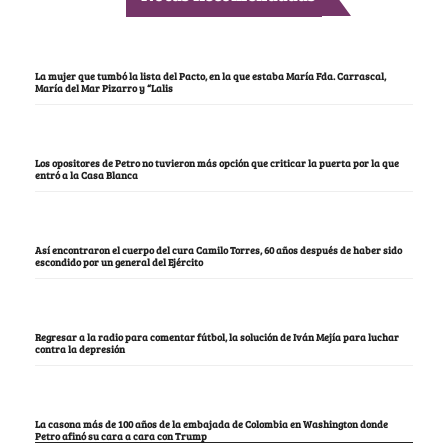
La mujer que tumbó la lista del Pacto, en la que estaba María Fda. Carrascal,
María del Mar Pizarro y “Lalis
Los opositores de Petro no tuvieron más opción que criticar la puerta por la que
entró a la Casa Blanca
Así encontraron el cuerpo del cura Camilo Torres, 60 años después de haber sido
escondido por un general del Ejército
Regresar a la radio para comentar fútbol, la solución de Iván Mejía para luchar
contra la depresión
La casona más de 100 años de la embajada de Colombia en Washington donde
Petro afinó su cara a cara con Trump