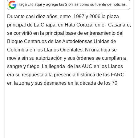
a
c
n
a
r
t
e
k
i
e
Durante casi diez años, entre 1997 y 2006 la plaza
s
b
e
l
a
principal de La Chapa, en Hato Corozal en el Casanare,
A
o
d
d
p
o
I
s
se convirtió en la principal base de entrenamiento del
p
k
n
Bloque Centaruos de las Autodefensas Unidas de
Colombia en los Llanos Orientales. Ni una hoja se
movía sin su autorización y sus órdenes se cumplían a
sangre y fuego. La llegada de las AUC en los Llanos
era su respuesta a la presencia histórica de las FARC
en la zona y sus desmanes en la década de los 70.