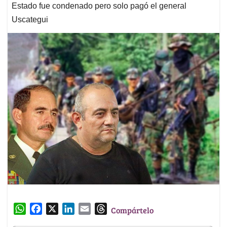
Estado fue condenado pero solo pagó el general
Uscategui
W
F
X
L
E
T
Compártelo
h
a
i
m
h