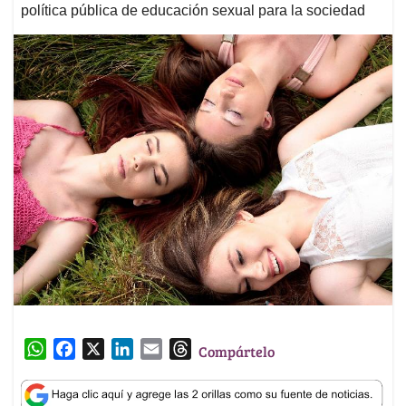
política pública de educación sexual para la sociedad
W
F
X
L
E
T
Compártelo
h
a
i
m
h
a
c
n
a
r