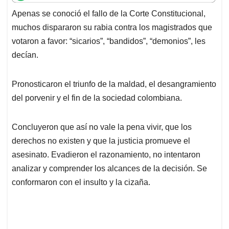
t
e
k
i
e
Apenas se conoció el fallo de la Corte Constitucional,
s
b
e
l
a
muchos dispararon su rabia contra los magistrados que
A
o
d
d
p
o
I
s
votaron a favor: “sicarios”, “bandidos”, “demonios”, les
p
k
n
decían.
Pronosticaron el triunfo de la maldad, el desangramiento
del porvenir y el fin de la sociedad colombiana.
Concluyeron que así no vale la pena vivir, que los
derechos no existen y que la justicia promueve el
asesinato. Evadieron el razonamiento, no intentaron
analizar y comprender los alcances de la decisión. Se
conformaron con el insulto y la cizaña.