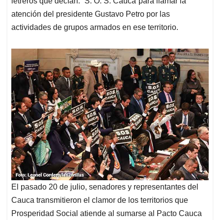
p
o
I
s
letreros que decían: “S. O. S. Cauca“para llamar la
p
k
n
atención del presidente Gustavo Petro por las
actividades de grupos armados en ese territorio.
El pasado 20 de julio, senadores y representantes del
Cauca transmitieron el clamor de los territorios que
Prosperidad Social atiende al sumarse al Pacto Cauca