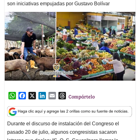
son iniciativas empujadas por Gustavo Bolívar
W
F
X
L
E
T
Compártelo
h
a
i
m
h
a
c
n
a
r
t
e
k
i
e
Durante el discurso de instalación del Congreso el
s
b
e
l
a
pasado 20 de julio, algunos congresistas sacaron
A
o
d
d