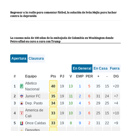
Regresar a la radio para comentar fútbol, la solución de Iván Mejía para luchar
contra la depresión
La casona más de 100 años de la embajada de Colombia en Washington donde
Petro afinó su cara a cara con Trump
Apertura
Clausura
En General
En Casa
Fuera
#
Equipo
Pts
PJ
V
EMP
PER
+
-
DG
Atletico
1
40
19
13
1
5
35
15
+20
Nacional
2
Junior FC
35
19
11
2
6
31
24
+7
3
Dep. Pasto
34
19
10
4
5
29
25
+4
America de
4
33
19
10
3
6
25
15
+10
Cali
5
Once Caldas
33
19
8
9
2
31
22
+9
Deportes