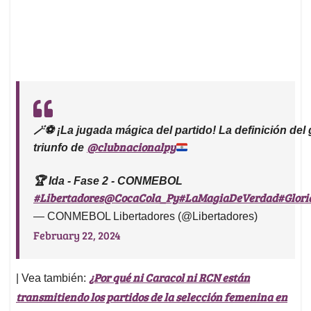
🪄⚽ ¡La jugada mágica del partido! La definición del
@clubnacionalpy
triunfo de
🏆 Ida - Fase 2 - CONMEBOL
#Libertadores
@CocaCola_Py
#LaMagiaDeVerdad
#Glori
— CONMEBOL Libertadores (@Libertadores)
February 22, 2024
¿Por qué ni Caracol ni RCN están
| Vea también:
transmitiendo los partidos de la selección femenina en