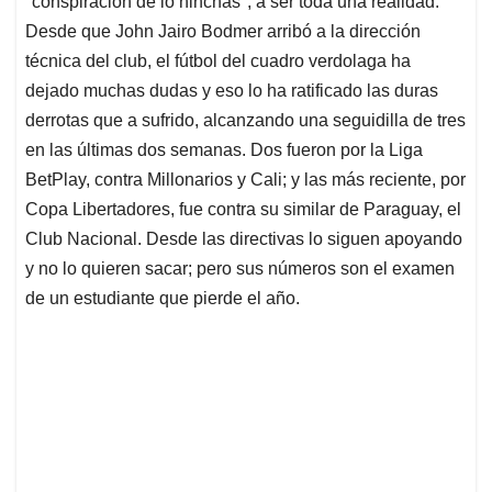
"conspiración de lo hinchas", a ser toda una realidad.
A
o
d
d
p
o
I
s
Desde que John Jairo Bodmer arribó a la dirección
p
k
n
técnica del club, el fútbol del cuadro verdolaga ha
dejado muchas dudas y eso lo ha ratificado las duras
derrotas que a sufrido, alcanzando una seguidilla de tres
en las últimas dos semanas. Dos fueron por la Liga
BetPlay, contra Millonarios y Cali; y las más reciente, por
Copa Libertadores, fue contra su similar de Paraguay, el
Club Nacional. Desde las directivas lo siguen apoyando
y no lo quieren sacar; pero sus números son el examen
de un estudiante que pierde el año.