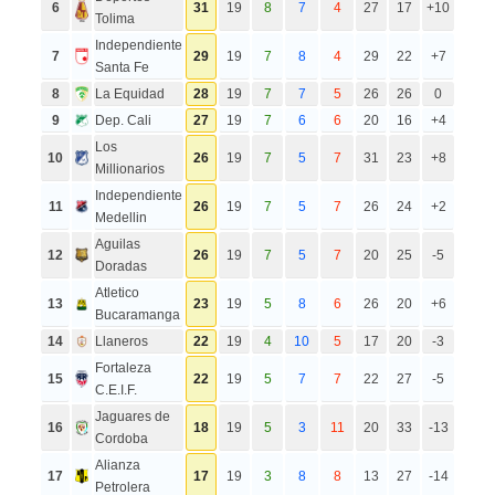
6
31
19
8
7
4
27
17
+10
Tolima
Independiente
7
29
19
7
8
4
29
22
+7
Santa Fe
8
La Equidad
28
19
7
7
5
26
26
0
9
Dep. Cali
27
19
7
6
6
20
16
+4
Los
10
26
19
7
5
7
31
23
+8
Millionarios
Independiente
11
26
19
7
5
7
26
24
+2
Medellin
Aguilas
12
26
19
7
5
7
20
25
-5
Doradas
Atletico
13
23
19
5
8
6
26
20
+6
Bucaramanga
14
Llaneros
22
19
4
10
5
17
20
-3
Fortaleza
15
22
19
5
7
7
22
27
-5
C.E.I.F.
Jaguares de
16
18
19
5
3
11
20
33
-13
Cordoba
Alianza
17
17
19
3
8
8
13
27
-14
Petrolera