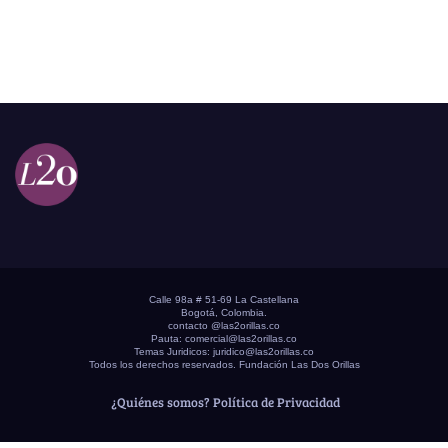
Calle 98a # 51-69 La Castellana
Bogotá, Colombia.
contacto @las2orillas.co
Pauta:
comercial@las2orillas.co
Temas Juridicos:
juridico@las2orillas.co
Todos los derechos reservados. Fundación Las Dos Orillas
¿Quiénes somos?
Política de Privacidad