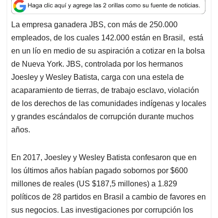
a
c
n
a
r
t
e
k
i
e
La empresa ganadera JBS, con más de 250.000
s
b
e
l
a
empleados, de los cuales 142.000 están en Brasil, está
A
o
d
d
p
o
I
s
en un lío en medio de su aspiración a cotizar en la bolsa
p
k
n
de Nueva York. JBS, controlada por los hermanos
Joesley y Wesley Batista, carga con una estela de
acaparamiento de tierras, de trabajo esclavo, violación
de los derechos de las comunidades indígenas y locales
y grandes escándalos de corrupción durante muchos
años.
En 2017, Joesley y Wesley Batista confesaron que en
los últimos años habían pagado sobornos por $600
millones de reales (US $187,5 millones) a 1.829
políticos de 28 partidos en Brasil a cambio de favores en
sus negocios. Las investigaciones por corrupción los