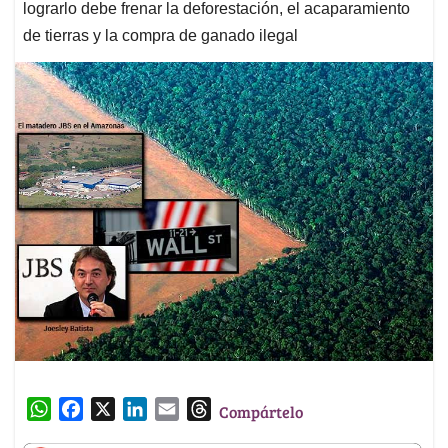
lograrlo debe frenar la deforestación, el acaparamiento
de tierras y la compra de ganado ilegal
W
F
X
L
E
T
Compártelo
h
a
i
m
h