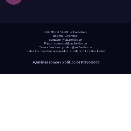
Calle 98a # 51-69 La Castellana
Bogotá, Colombia.
contacto @las2orillas.co
Pauta:
comercial@las2orillas.co
Temas Juridicos:
juridico@las2orillas.co
Todos los derechos reservados. Fundación Las Dos Orillas
¿Quiénes somos?
Política de Privacidad