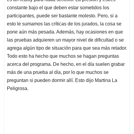
A
o
d
d
p
o
I
s
constante bajo el que deben estar sometidos los
p
k
n
participantes, puede ser bastante molesto. Pero, si a
esto le sumamos las críticas de los jurados, la cosa se
pone aún más pesada. Además, hay ocasiones en que
las pruebas adquieren un mayor nivel de dificultad o se
agrega algún tipo de situación para que sea más retador.
Todo esto ha hecho que muchos se hagan preguntas
acerca del programa. De hecho, en el día suelen grabar
más de una prueba al día, por lo que muchos se
preguntan si pueden dormir allí. Esto dijo Martina La
Peligrosa.