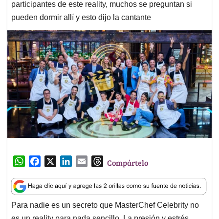
participantes de este reality, muchos se preguntan si
pueden dormir allí y esto dijo la cantante
W
F
X
L
E
T
Compártelo
h
a
i
m
h
a
c
n
a
r
t
e
k
i
e
Para nadie es un secreto que MasterChef Celebrity no
s
b
e
l
a
es un reality para nada sencillo. La presión y estrés