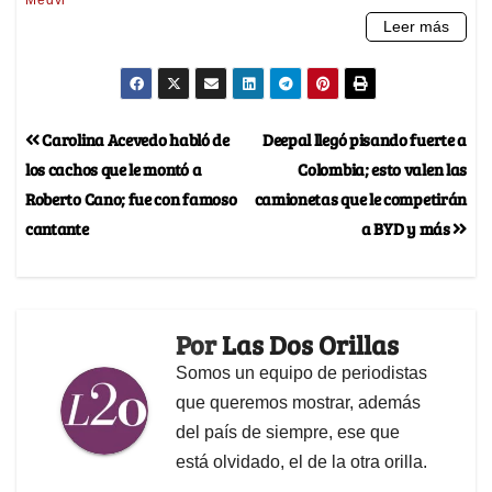
Carolina Acevedo habló de
Deepal llegó pisando fuerte a
los cachos que le montó a
Colombia; esto valen las
Roberto Cano; fue con famoso
camionetas que le competirán
cantante
a BYD y más
Por
Las Dos Orillas
Somos un equipo de periodistas
que queremos mostrar, además
del país de siempre, ese que
está olvidado, el de la otra orilla.