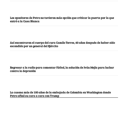
Los opositores de Petro no tuvieron más opción que criticar la puerta por la que
entró a la Casa Blanca
Así encontraron el cuerpo del cura Camilo Torres, 60 años después de haber sido
escondido por un general del Ejército
Regresar a la radio para comentar fútbol, la solución de Iván Mejía para luchar
contra la depresión
La casona más de 100 años de la embajada de Colombia en Washington donde
Petro afinó su cara a cara con Trump