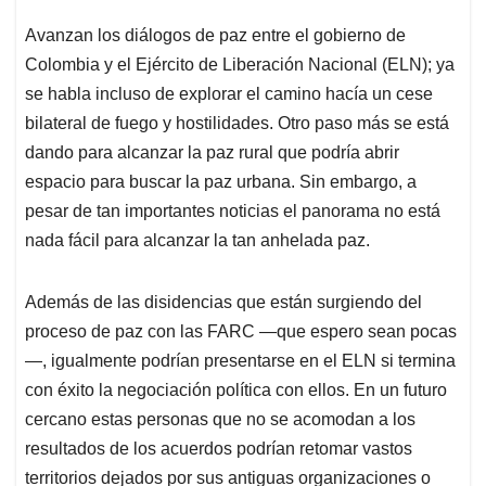
A
o
d
d
p
o
I
s
Avanzan los diálogos de paz entre el gobierno de
p
k
n
Colombia y el Ejército de Liberación Nacional (ELN); ya
se habla incluso de explorar el camino hacía un cese
bilateral de fuego y hostilidades. Otro paso más se está
dando para alcanzar la paz rural que podría abrir
espacio para buscar la paz urbana. Sin embargo, a
pesar de tan importantes noticias el panorama no está
nada fácil para alcanzar la tan anhelada paz.
Además de las disidencias que están surgiendo del
proceso de paz con las FARC —que espero sean pocas
—, igualmente podrían presentarse en el ELN si termina
con éxito la negociación política con ellos. En un futuro
cercano estas personas que no se acomodan a los
resultados de los acuerdos podrían retomar vastos
territorios dejados por sus antiguas organizaciones o